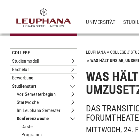
UNIVERSITÄT
STUDI
LEUPHANA
COLLEGE
STU
COLLEGE
WAS HÄLT UNS AB, UNSER
Studienmodell
Untermenu Studienmodell
Bachelor
WAS HÄLT
Untermenu Bachelor
Bewerbung
Untermenu Bewerbung
UMZUSET
Studienstart
Untermenu Studienstart
Vor Semesterbeginn
Untermenu Vor Semesterbeginn
Startwoche
Untermenu Startwoche
DAS TRANSITI
Im Leuphana Semester
Untermenu Im Leuphana Semester
FORUMTHEATE
Konferenzwoche
Untermenu Konferenzwoche
Gäste
MITTWOCH, 24. F
Programm