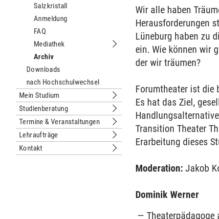
Salzkristall
Wir alle haben Träum
Anmeldung
Herausforderungen st
FAQ
Lüneburg haben zu di
Mediathek
ein. Wie können wir 
Untermenu Mediathek
Archiv
der wir träumen?
Downloads
nach Hochschulwechsel
Forumtheater ist die
Mein Studium
Untermenu Mein Studium
Es hat das Ziel, gese
Studienberatung
Untermenu Studienberatung
Handlungsalternative
Termine & Veranstaltungen
Untermenu Termine & Veranstaltung
Transition Theater T
Lehraufträge
Untermenu Lehraufträge
Erarbeitung dieses St
Kontakt
Untermenu Kontakt
Moderation:
Jakob Ko
Dominik Werner
Theaterpädagoge 