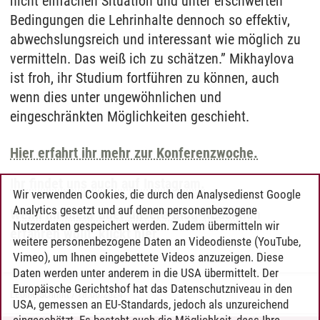
nicht einfachen Situation und unter erschwerten
Bedingungen die Lehrinhalte dennoch so effektiv,
abwechslungsreich und interessant wie möglich zu
vermitteln. Das weiß ich zu schätzen.” Mikhaylova
ist froh, ihr Studium fortführen zu können, auch
wenn dies unter ungewöhnlichen und
eingeschränkten Möglichkeiten geschieht.
Hier erfahrt ihr mehr zur Konferenzwoche.
Ihr findet uns auch auf Instagram.
Wir verwenden Cookies, die durch den Analysedienst Google
Analytics gesetzt und auf denen personenbezogene
Wenn ihr mehr über unsere Blog-Redaktion
Nutzerdaten gespeichert werden. Zudem übermitteln wir
erfahren wollt, klickt hier.
weitere personenbezogene Daten an Videodienste (YouTube,
Vimeo), um Ihnen eingebettete Videos anzuzeigen. Diese
Daten werden unter anderem in die USA übermittelt. Der
Europäische Gerichtshof hat das Datenschutzniveau in den
Leonie Schmitt
/
18.06.2024
USA, gemessen an EU-Standards, jedoch als unzureichend
eingeschätzt. Es besteht auch die Möglichkeit, dass Ihre