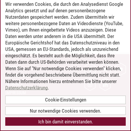
Wir verwenden Cookies, die durch den Analysedienst Google
Analytics gesetzt und auf denen personenbezogene
Nutzerdaten gespeichert werden. Zudem übermitteln wir
weitere personenbezogene Daten an Videodienste (YouTube,
Vimeo), um Ihnen eingebettete Videos anzuzeigen. Diese
Daten werden unter anderem in die USA übermittelt. Der
Europäische Gerichtshof hat das Datenschutzniveau in den
USA, gemessen an EU-Standards, jedoch als unzureichend
eingeschätzt. Es besteht auch die Möglichkeit, dass Ihre
Daten dann durch US-Behörden verarbeitet werden können.
KONTAKT
Wenn Sie auf "Nur notwendige Cookies verwenden" klicken,
findet die vorgehend beschriebene Übermittlung nicht statt.
LEUPHANA ALS ARBEITGEBER
Nähere Informationen hierzu entnehmen Sie bitte unserer
INTRANET
Datenschutzerklärung
.
IMPRESSUM
Cookie-Einstellungen
DATENSCHUTZ
BARRIEREFREIHEIT
Nur notwendige Cookies verwenden.
COOKIE-EINSTELLUNGEN
Ich bin damit einverstanden.