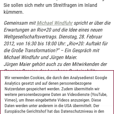
Sie sollen sich mehr um Streitfragen im Inland
kümmern.
Gemeinsam mit
Michael Windfuhr
spricht er über die
Erwartungen an Rio+20 und die Idee eines neuen
Weltgesellschaftsvertrags. Dienstag, 28. Februar
2012, von 16:30 bis 18:00 Uhr: „Rio+20: Auftakt für
die Große Transformation?“ – Ein Gespräch mit
Michael Windfuhr und Jürgen Maier.
Jürgen Maier gehört auch zu den Mitwirkenden der
Opening Session des Leuphana Sustainability
Summit – am Mittwoch, 29. Februar, von 11:30 bis
Wir verwenden Cookies, die durch den Analysedienst Google
Analytics gesetzt und auf denen personenbezogene
13 Uhr.
Nutzerdaten gespeichert werden. Zudem übermitteln wir
weitere personenbezogene Daten an Videodienste (YouTube,
Vimeo), um Ihnen eingebettete Videos anzuzeigen. Diese
Daten werden unter anderem in die USA übermittelt. Der
Europäische Gerichtshof hat das Datenschutzniveau in den
Konferenzwoche
/
21.01.2016