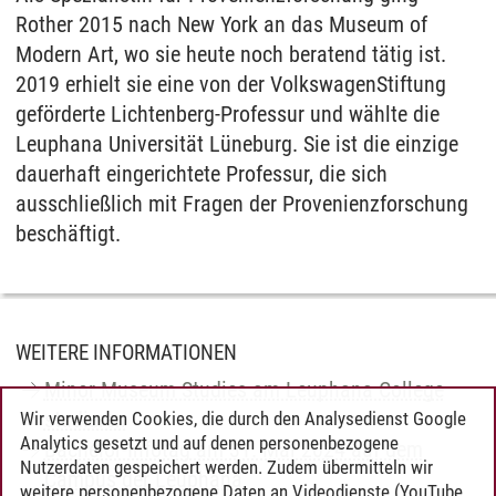
Rother 2015 nach New York an das Museum of
Modern Art, wo sie heute noch beratend tätig ist.
2019 erhielt sie eine von der VolkswagenStiftung
geförderte Lichtenberg-Professur und wählte die
Leuphana Universität Lüneburg. Sie ist die einzige
dauerhaft eingerichtete Professur, die sich
ausschließlich mit Fragen der Provenienzforschung
beschäftigt.
WEITERE INFORMATIONEN
Minor Museum Studies am Leuphana College
studieren
Wir verwenden Cookies, die durch den Analysedienst Google
Analytics gesetzt und auf denen personenbezogene
Bachelor-Infotag am 31. Mai 2024 auf dem
Nutzerdaten gespeichert werden. Zudem übermitteln wir
Campus der Leuphana
weitere personenbezogene Daten an Videodienste (YouTube,