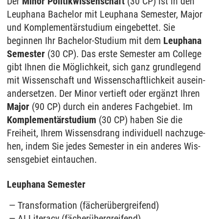
Der
Minor Politikwissenschaft
(30 CP) ist in den
Leuphana Bachelor mit Leu­pha­na Se­mes­ter, Major
und Kom­ple­mentärstu­di­um ein­ge­bet­tet. Sie
beginnen Ihr Bachelor-Studium mit dem
Leuphana
Semester
(30 CP). Das erste Semester am College
gibt Ihnen die Möglichkeit, sich ganz grund­le­gend
mit Wis­sen­schaft und Wis­sen­schaft­lich­keit aus­ein­
an­dersetzen. Der Minor vertieft oder ergänzt Ihren
Major
(90 CP) durch ein anderes Fachgebiet. Im
Komplementärstudium
(30 CP) haben Sie die
Freiheit, Ih­rem Wis­sens­drang in­di­vi­du­ell nach­zu­ge­
hen, in­dem Sie jedes Semester in ein an­de­res Wis­
sens­ge­biet ein­tau­chen.
Leuphana Semester
Transformation (fächerübergreifend)
AI Literacy (fächerübergreifend)