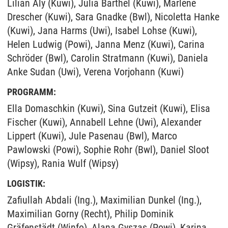
Lilian Aly (Kuwi), Julia Barthel (Kuwi), Marlene
Drescher (Kuwi), Sara Gnadke (Bwl), Nicoletta Hanke
(Kuwi), Jana Harms (Uwi), Isabel Lohse (Kuwi),
Helen Ludwig (Powi), Janna Menz (Kuwi), Carina
Schröder (Bwl), Carolin Stratmann (Kuwi), Daniela
Anke Sudan (Uwi), Verena Vorjohann (Kuwi)
PROGRAMM:
Ella Domaschkin (Kuwi), Sina Gutzeit (Kuwi), Elisa
Fischer (Kuwi), Annabell Lehne (Uwi), Alexander
Lippert (Kuwi), Jule Pasenau (Bwl), Marco
Pawlowski (Powi), Sophie Rohr (Bwl), Daniel Sloot
(Wipsy), Rania Wulf (Wipsy)
LOGISTIK:
Zafiullah Abdali (Ing.), Maximilian Dunkel (Ing.),
Maximilian Gorny (Recht), Philip Dominik
Gräfenstädt (Winfo), Alana Gyszas (Powi), Karina