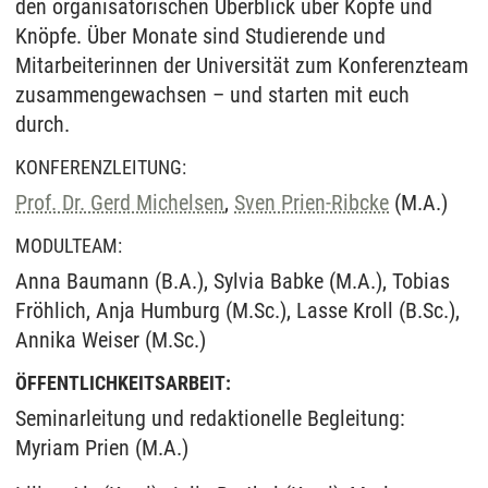
den organisatorischen Überblick über Köpfe und
Knöpfe. Über Monate sind Studierende und
Mitarbeiterinnen der Universität zum Konferenzteam
zusammengewachsen – und starten mit euch
durch.
KONFERENZLEITUNG:
Prof. Dr. Gerd Michelsen
,
Sven Prien-Ribcke
(M.A.)
MODULTEAM:
Anna Baumann (B.A.), Sylvia Babke (M.A.), Tobias
Fröhlich, Anja Humburg (M.Sc.), Lasse Kroll (B.Sc.),
Annika Weiser (M.Sc.)
ÖFFENTLICHKEITSARBEIT:
Seminarleitung und redaktionelle Begleitung:
Myriam Prien (M.A.)