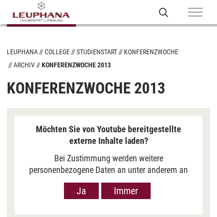
LEUPHANA
COLLEGE
STUDIENSTART
KONFERENZWOCHE
ARCHIV
KONFERENZWOCHE 2013
KONFERENZWOCHE 2013
Möchten Sie von Youtube bereitgestellte
externe Inhalte laden?
Bei Zustimmung werden weitere
personenbezogene Daten an unter anderem an
Google in den USA übermittelt, um Ihnen Youtube-
Ja
Immer
Videos anzuzeigen. Der Europäische Gerichtshof
hat das Datenschutzniveau in den USA, gemessen
an EU-Standards, jedoch als unzureichend