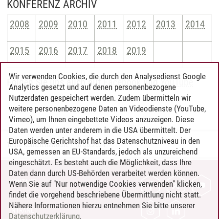
KONFERENZ ARCHIV
2008
2009
2010
2011
2012
2013
2014
2015
2016
2017
2018
2019
Wir verwenden Cookies, die durch den Analysedienst Google
Folgen Sie uns auch auf
Facebook
und
YouTube
Analytics gesetzt und auf denen personenbezogene
Nutzerdaten gespeichert werden. Zudem übermitteln wir
weitere personenbezogene Daten an Videodienste (YouTube,
Vimeo), um Ihnen eingebettete Videos anzuzeigen. Diese
Daten werden unter anderem in die USA übermittelt. Der
Europäische Gerichtshof hat das Datenschutzniveau in den
Team Konferenzwoche
/
18.06.2024
USA, gemessen an EU-Standards, jedoch als unzureichend
eingeschätzt. Es besteht auch die Möglichkeit, dass Ihre
Daten dann durch US-Behörden verarbeitet werden können.
KONTAKT
Wenn Sie auf "Nur notwendige Cookies verwenden" klicken,
findet die vorgehend beschriebene Übermittlung nicht statt.
LEUPHANA ALS ARBEITGEBER
Nähere Informationen hierzu entnehmen Sie bitte unserer
INTRANET
Datenschutzerklärung
.