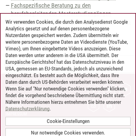
Fachspezifische Beratung zu den
berufsbegleitenden Masterstudiengängen
Fachspezifische Beratung zum Zertifikatsstudium
Wir verwenden Cookies, die durch den Analysedienst Google
Analytics gesetzt und auf denen personenbezogene
Nutzerdaten gespeichert werden. Zudem übermitteln wir
weitere personenbezogene Daten an Videodienste (YouTube,
Vimeo), um Ihnen eingebettete Videos anzuzeigen. Diese
Daten werden unter anderem in die USA übermittelt. Der
Europäische Gerichtshof hat das Datenschutzniveau in den
Professional School
/
05.05.2025
USA, gemessen an EU-Standards, jedoch als unzureichend
eingeschätzt. Es besteht auch die Möglichkeit, dass Ihre
Daten dann durch US-Behörden verarbeitet werden können.
KONTAKT
Wenn Sie auf "Nur notwendige Cookies verwenden" klicken,
findet die vorgehend beschriebene Übermittlung nicht statt.
LEUPHANA ALS ARBEITGEBER
Nähere Informationen hierzu entnehmen Sie bitte unserer
INTRANET
Datenschutzerklärung
.
IMPRESSUM
Cookie-Einstellungen
DATENSCHUTZ
BARRIEREFREIHEIT
Nur notwendige Cookies verwenden.