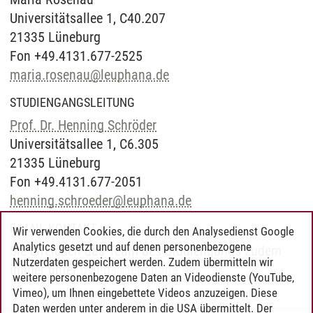
Universitätsallee 1, C40.207
21335 Lüneburg
Fon +49.4131.677-2525
maria.rosenau
@
leuphana.de
STUDIENGANGSLEITUNG
Prof. Dr. Henning Schröder
Universitätsallee 1, C6.305
21335 Lüneburg
Fon +49.4131.677-2051
henning.schroeder
@
leuphana.de
E-MAIL-KONTAKT
Wir verwenden Cookies, die durch den Analysedienst Google
Analytics gesetzt und auf denen personenbezogene
Sie erreichen das Team des Studiengangs zudem
Nutzerdaten gespeichert werden. Zudem übermitteln wir
immer unter
bwl-ps
@
leuphana.de
.
weitere personenbezogene Daten an Videodienste (YouTube,
Vimeo), um Ihnen eingebettete Videos anzuzeigen. Diese
Daten werden unter anderem in die USA übermittelt. Der