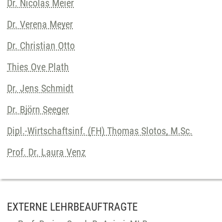
Dr. Nicolas Meier
Dr. Verena Meyer
Dr. Christian Otto
Thies Ove Plath
Dr. Jens Schmidt
Dr. Björn Seeger
Dipl.-Wirtschaftsinf. (FH) Thomas Slotos, M.Sc.
Prof. Dr. Laura Venz
EXTERNE LEHRBEAUFTRAGTE