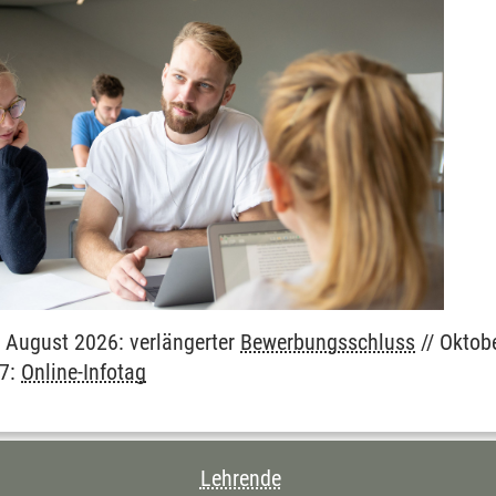
en
en
. August 2026: verlängerter
Bewerbungsschluss
// Oktob
27:
Online-Infotag
CHNIS DIESER SEITE
Lehrende