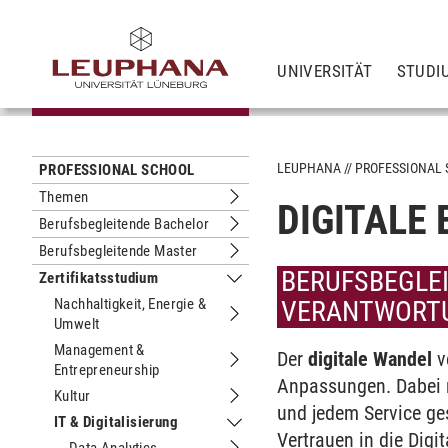
UNIVERSITÄT
STUDI
LEUPHANA
PROFESSIONAL
PROFESSIONAL SCHOOL
Themen
DIGITALE
Untermenu Themen
Berufsbegleitende Bachelor
Untermenu Berufsbegleitende Bachel
Berufsbegleitende Master
Untermenu Berufsbegleitende Maste
BERUFSBEGLEI
Zertifikatsstudium
Untermenu Zertifikatsstudium
Nachhaltigkeit, Energie &
VERANTWORTU
Umwelt
Untermenu Nachhaltigkeit, Energie &
Management &
Der
digitale Wandel
v
Entrepreneurship
Untermenu Management & Entrepren
Anpassungen. Dabei m
Kultur
Untermenu Kultur
und jedem Service ges
IT & Digitalisierung
Untermenu IT & Digitalisierung
Vertrauen in die Digi