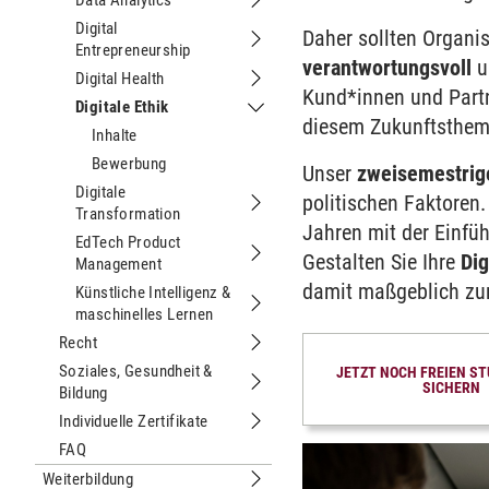
Data Analytics
Untermenu Data Analytics
Digital
Daher sollten Organi
Entrepreneurship
Untermenu Digital Entrepreneurship
verantwortungsvoll
u
Digital Health
Untermenu Digital Health
Kund*innen und Part
Digitale Ethik
Untermenu Digitale Ethik
diesem Zukunftsthem
Inhalte
Bewerbung
Unser
zweisemestrige
Digitale
politischen Faktoren
Transformation
Untermenu Digitale Transformation
Jahren mit der Einfü
EdTech Product
Gestalten Sie Ihre
Dig
Management
Untermenu EdTech Product Manage
damit maßgeblich z
Künstliche Intelligenz &
maschinelles Lernen
Untermenu Künstliche Intelligenz & 
Recht
Untermenu Recht
Soziales, Gesundheit &
JETZT NOCH FREIEN S
SICHERN
Bildung
Untermenu Soziales, Gesundheit & Bi
Individuelle Zertifikate
Untermenu Individuelle Zertifikate
FAQ
Weiterbildung