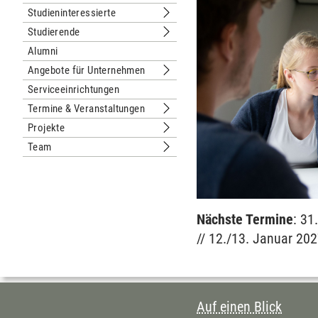
Untermenu Weiterbildung
Studieninteressierte
Untermenu Studieninteressierte
Studierende
Untermenu Studierende
Alumni
Angebote für Unternehmen
Untermenu Angebote für Unternehm
Serviceeinrichtungen
Termine & Veranstaltungen
Untermenu Termine & Veranstaltung
Projekte
Untermenu Projekte
Team
Untermenu Team
Nächste Termine
: 31
// 12./13. Januar 20
INHALTSVERZEI
Auf einen Blick