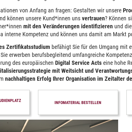
sationen von Anfang an fragen: Gestalten wir unsere
Pro
nd können unsere Kund*innen uns
vertrauen
? Können si
ner*innen
mit den Veränderungen identifizieren
und die
a interne Kompetenz und können uns damit am Markt po
s Zertifikatsstudium
befähigt Sie für den Umgang mit e
. Sie erwerben berufsbegleitend umfangreiche Kompeten
hrung des europäischen
Digital Service Acts
eine hohe R
italisierungsstrategie mit Weitsicht und Verantwortun
ment
um
nachhaltigen Erfolg Ihrer Organisation im Zeitalter de
maschinelles Lernen
TUDIENPLATZ
INFOMATERIAL BESTELLEN
ldung