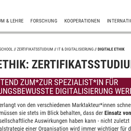
UM & LEHRE
FORSCHUNG
KOOPERATIONEN
INTERNATI
 SCHOOL
ZERTIFIKATSSTUDIUM
IT & DIGITALISIERUNG
DIGITALE ETHIK
 ETHIK: ZERTIFIKATSSTUDI
or
r
TEND ZUM*ZUR SPEZIALIST*IN FÜR
NGSBEWUSSTE DIGITALISIERUNG WER
 Umwelt
erlangt von den verschiedenen Marktakteur*innen schne
eurship
üssen sie stets im Blick behalten, dass der
Einsatz vo
ellschaftliche Auswirkungen haben kann - nicht zuletzt 
talstrategie einer Organisation wird immer wichtiger für d