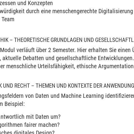
ozessen und Konzepten
würdigkeit durch eine menschengerechte Digitalisierung –
r Team
ETHIK – THEORETISCHE GRUNDLAGEN UND GESELLSCHAFTL
Modul verläuft über 2 Semester. Hier erhalten Sie einen
p, aktuelle Debatten und gesellschaftliche Entwicklunge
r menschliche Urteilsfähigkeit, ethische Argumentatio
.
K UND RECHT – THEMEN UND KONTEXTE DER ANWENDUNG
gsfeldern von Daten und Machine Learning identifizieren
m Beispiel:
antwortlich mit Daten um?
gorithmen fairer machen?
sches digitales Design?