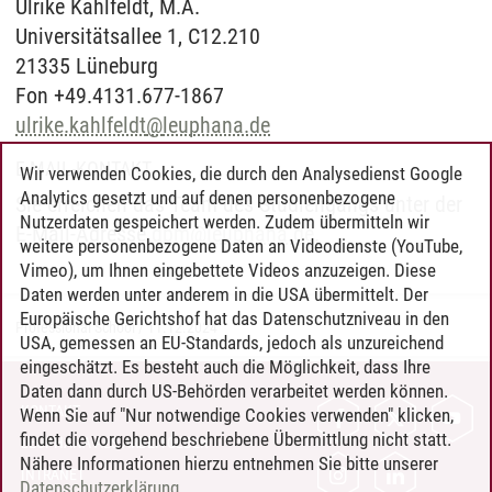
Ulrike Kahlfeldt, M.A.
Universitätsallee 1, C12.210
21335 Lüneburg
Fon +49.4131.677-1867
ulrike.kahlfeldt
@
leuphana.de
E-MAIL-KONTAKT
Wir verwenden Cookies, die durch den Analysedienst Google
Analytics gesetzt und auf denen personenbezogene
Sie erreichen das Team des Studiengangs unter der
Nutzerdaten gespeichert werden. Zudem übermitteln wir
E-Mail-Adresse
dpm
@
leuphana.de
.
weitere personenbezogene Daten an Videodienste (YouTube,
Vimeo), um Ihnen eingebettete Videos anzuzeigen. Diese
Daten werden unter anderem in die USA übermittelt. Der
Europäische Gerichtshof hat das Datenschutzniveau in den
Professional School
/
11.12.2024
USA, gemessen an EU-Standards, jedoch als unzureichend
eingeschätzt. Es besteht auch die Möglichkeit, dass Ihre
Daten dann durch US-Behörden verarbeitet werden können.
KONTAKT
Wenn Sie auf "Nur notwendige Cookies verwenden" klicken,
findet die vorgehend beschriebene Übermittlung nicht statt.
LEUPHANA ALS ARBEITGEBER
Nähere Informationen hierzu entnehmen Sie bitte unserer
INTRANET
Datenschutzerklärung
.