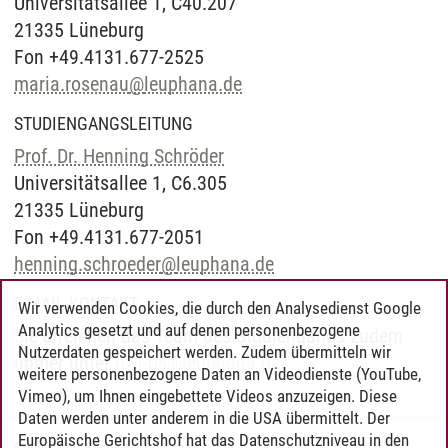
Universitätsallee 1, C40.207
21335 Lüneburg
Fon +49.4131.677-2525
maria.rosenau
@
leuphana.de
STUDIENGANGSLEITUNG
Prof. Dr. Henning Schröder
Universitätsallee 1, C6.305
21335 Lüneburg
Fon +49.4131.677-2051
henning.schroeder
@
leuphana.de
E-MAIL-KONTAKT
Wir verwenden Cookies, die durch den Analysedienst Google
Analytics gesetzt und auf denen personenbezogene
Sie erreichen das Team des Studiengangs zudem
Nutzerdaten gespeichert werden. Zudem übermitteln wir
immer unter
bwl-ps
@
leuphana.de
.
weitere personenbezogene Daten an Videodienste (YouTube,
Vimeo), um Ihnen eingebettete Videos anzuzeigen. Diese
Daten werden unter anderem in die USA übermittelt. Der
Europäische Gerichtshof hat das Datenschutzniveau in den