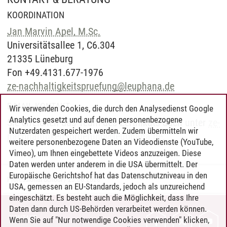
KOORDINATION
Jan Marvin Apel, M.Sc.
Universitätsallee 1, C6.304
21335 Lüneburg
Fon +49.4131.677-1976
ze-nachhaltigkeitspruefung
@
leuphana.de
E-MAIL-KONTAKT
Wir verwenden Cookies, die durch den Analysedienst Google
Analytics gesetzt und auf denen personenbezogene
Sie erreichen das Team des Zertifikats auch unter
ze-
Nutzerdaten gespeichert werden. Zudem übermitteln wir
nachhaltigkeitspruefung
@
leuphana.de
.
weitere personenbezogene Daten an Videodienste (YouTube,
Vimeo), um Ihnen eingebettete Videos anzuzeigen. Diese
Daten werden unter anderem in die USA übermittelt. Der
Europäische Gerichtshof hat das Datenschutzniveau in den
Professional School
/
23.06.2026
USA, gemessen an EU-Standards, jedoch als unzureichend
eingeschätzt. Es besteht auch die Möglichkeit, dass Ihre
Daten dann durch US-Behörden verarbeitet werden können.
KONTAKT
Wenn Sie auf "Nur notwendige Cookies verwenden" klicken,