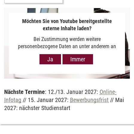
Möchten Sie von Youtube bereitgestellte
externe Inhalte laden?
Bei Zustimmung werden weitere
personenbezogene Daten an unter anderem an
Google in den USA übermittelt, um Ihnen Youtube-
Ja
Immer
Videos anzuzeigen. Der Europäische Gerichtshof
hat das Datenschutzniveau in den USA, gemessen
an EU-Standards, jedoch als unzureichend
eingeschätzt. Es besteht auch die Möglichkeit,
dass Ihre Daten dann durch US-Behörden
Nächste Termine
: 12./13. Januar 2027:
Online-
verarbeitet werden können. Klicken Sie auf „Ja“
Infotag
// 15. Januar 2027:
Bewerbungsfrist
// Mai
erfolgt die Weitergabe nur für die Anzeige dieses
2027: nächster Studienstart
Videos. Bei Klick auf „Immer“ erfolgt die
Weitergabe generell bei Anzeige von Youtube-
Videos auf unserer Seite. Nähere Informationen
hierzu entnehmen Sie bitte unserer