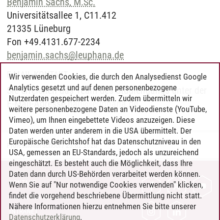
Benjamin Sachs, M.Sc.
Universitätsallee 1, C11.412
21335 Lüneburg
Fon +49.4131.677-2234
benjamin.sachs
@
leuphana.de
E-MAIL-KONTAKT
Wir verwenden Cookies, die durch den Analysedienst Google
Analytics gesetzt und auf denen personenbezogene
Sie erreichen das Team des Studiengangs unter der
Nutzerdaten gespeichert werden. Zudem übermitteln wir
E-Mail-Adresse
nali
@
leuphana.de
.
weitere personenbezogene Daten an Videodienste (YouTube,
Vimeo), um Ihnen eingebettete Videos anzuzeigen. Diese
Daten werden unter anderem in die USA übermittelt. Der
Europäische Gerichtshof hat das Datenschutzniveau in den
Professional School
/
23.02.2026
USA, gemessen an EU-Standards, jedoch als unzureichend
eingeschätzt. Es besteht auch die Möglichkeit, dass Ihre
Daten dann durch US-Behörden verarbeitet werden können.
KONTAKT
Wenn Sie auf "Nur notwendige Cookies verwenden" klicken,
findet die vorgehend beschriebene Übermittlung nicht statt.
LEUPHANA ALS ARBEITGEBER
Nähere Informationen hierzu entnehmen Sie bitte unserer
INTRANET
Datenschutzerklärung
.