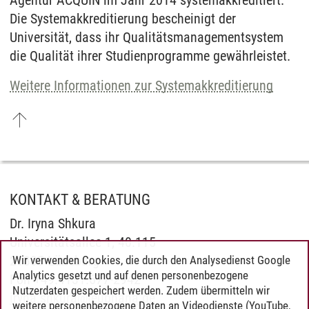
Die Systemakkreditierung bescheinigt der
Universität, dass ihr Qualitätsmanagementsystem
die Qualität ihrer Studienprogramme gewährleistet.
Weitere Informationen zur Systemakkreditierung
KONTAKT & BERATUNG
Dr. Iryna Shkura
Universitätsallee 1, 40.115
21335 Lüneburg
Wir verwenden Cookies, die durch den Analysedienst Google
Analytics gesetzt und auf denen personenbezogene
Fon +49.4131.677-2942
Nutzerdaten gespeichert werden. Zudem übermitteln wir
iryna.shkura
@
leuphana.de
weitere personenbezogene Daten an Videodienste (YouTube,