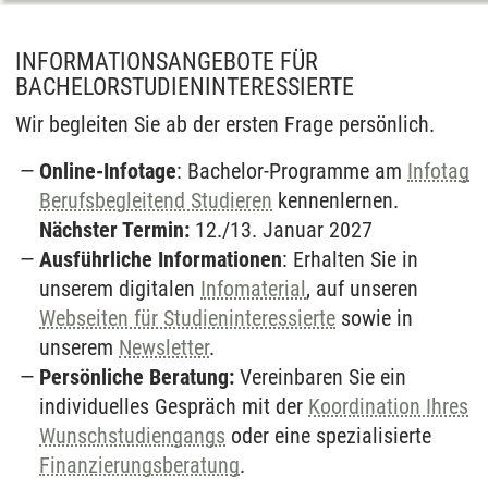
INFORMATIONSANGEBOTE FÜR
BACHELORSTUDIENINTERESSIERTE
Wir begleiten Sie ab der ersten Frage persönlich.
Online-Infotage
: Bachelor-Programme am
Infotag
Berufsbegleitend Studieren
kennenlernen.
Nächster Termin:
12./13. Januar 2027
Ausführliche Informationen
: Erhalten Sie in
unserem digitalen
Infomaterial
, auf unseren
Webseiten für Studieninteressierte
sowie in
unserem
Newsletter
.
Persönliche Beratung:
Vereinbaren Sie ein
individuelles Gespräch mit der
Koordination Ihres
Wunschstudiengangs
oder eine spezialisierte
Finanzierungsberatung
.