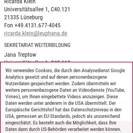
Ricarda Klein
Universitätsallee 1, C40.121
21335 Lüneburg
Fon +49.4131.677-4045
ricarda.klein
@
leuphana.de
SEKRETARIAT WEITERBILDUNG
Jana Treptow
Universitätsallee 1, C40.119
21335 Lüneburg
Wir verwenden Cookies, die durch den Analysedienst Google
Analytics gesetzt und auf denen personenbezogene
Fon +49.4131.677-2972
Nutzerdaten gespeichert werden. Zudem übermitteln wir
jana.treptow
@
leuphana.de
weitere personenbezogene Daten an Videodienste (YouTube,
Vimeo), um Ihnen eingebettete Videos anzuzeigen. Diese
Daten werden unter anderem in die USA übermittelt. Der
Europäische Gerichtshof hat das Datenschutzniveau in den
Professional School
/
18.06.2026
USA, gemessen an EU-Standards, jedoch als unzureichend
eingeschätzt. Es besteht auch die Möglichkeit, dass Ihre
Daten dann durch US-Behörden verarbeitet werden können.