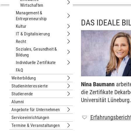
Wirtschaften
Untermenu Zirkuläres Wirtschaften
Management &
Entrepreneurship
Untermenu Management & Entrepren
DAS IDEALE B
Kultur
Untermenu Kultur
IT & Digitalisierung
Untermenu IT & Digitalisierung
Recht
Untermenu Recht
Soziales, Gesundheit &
Bildung
Untermenu Soziales, Gesundheit & Bi
Individuelle Zertifikate
Untermenu Individuelle Zertifikate
FAQ
Weiterbildung
Untermenu Weiterbildung
Nina Baumann
arbeit
Studieninteressierte
Untermenu Studieninteressierte
die Zertifikate Dek
Studierende
Untermenu Studierende
Universität Lüneburg
Alumni
Angebote für Unternehmen
Untermenu Angebote für Unternehm
Erfahrungsberich
Serviceeinrichtungen
Termine & Veranstaltungen
Untermenu Termine & Veranstaltung