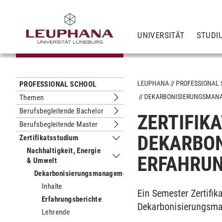
UNIVERSITÄT
STUDI
LEUPHANA
PROFESSIONAL
PROFESSIONAL SCHOOL
DEKARBONISIERUNGSMAN
Themen
Untermenu Themen
Berufsbegleitende Bachelor
ZERTIFIK
Untermenu Berufsbegleitende Bachel
Berufsbegleitende Master
Untermenu Berufsbegleitende Maste
DEKARBO
Zertifikatsstudium
Untermenu Zertifikatsstudium
Nachhaltigkeit, Energie
ERFAHRU
& Umwelt
Untermenu Nachhaltigkeit, Energie &
Dekarbonisierungsmanagement
Untermenu Dekarbonisier
Inhalte
Ein Semester Zertifi
Erfahrungsberichte
Dekarbonisierungsman
Lehrende