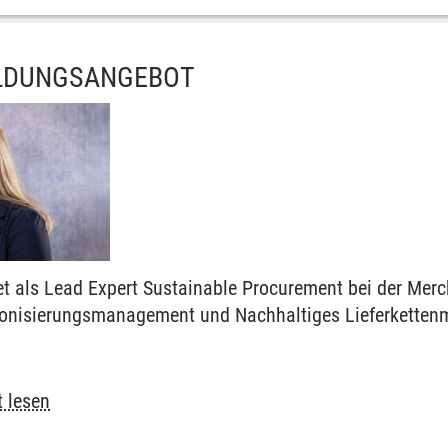
eurship
ILDUNGSANGEBOT
ldung
et als Lead Expert Sustainable Procurement bei der Mer
arbonisierungsmanagement und Nachhaltiges Lieferkett
.
en
t lesen
en