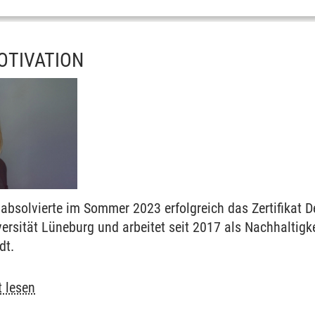
ttenmanagement
MOTIVATION
gement im Sport und in Sportorganisationen
esign
and Accounting
absolvierte im Sommer 2023 erfolgreich das Zertifikat
ersität Lüneburg und arbeitet seit 2017 als Nachhaltigk
dt.
Benign by Design
egulatory Affairs
t lesen