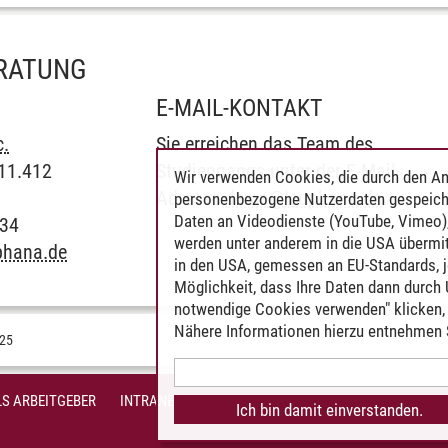
ERATUNG
E-MAIL-KONTAKT
c.
Sie erreichen das Team des
C11.412
Studiengangs unter der E-Mail-
Wir verwenden Cookies, die durch den An
Adresse
dema
@
leuphana.de
.
personenbezogene Nutzerdaten gespeich
Daten an Videodienste (YouTube, Vimeo),
234
werden unter anderem in die USA übermit
phana.de
in den USA, gemessen an EU-Standards, j
Möglichkeit, dass Ihre Daten dann durch
notwendige Cookies verwenden" klicken, f
Nähere Informationen hierzu entnehmen S
025
S ARBEITGEBER
INTRANET
IMPRESSUM
DATENSCHUTZ
BARR
Ich bin damit einverstanden.