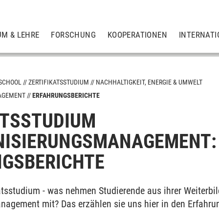
UM & LEHRE
FORSCHUNG
KOOPERATIONEN
INTERNATI
 SCHOOL
ZERTIFIKATSSTUDIUM
NACHHALTIGKEIT, ENERGIE & UMWELT
AGEMENT
ERFAHRUNGSBERICHTE
ATSSTUDIUM
or
r
NISIERUNGSMANAGEMENT:
NGSBERICHTE
 Umwelt
ungsmanagement
katsstudium - was nehmen Studierende aus ihrer Weiterbi
agement mit? Das erzählen sie uns hier in den Erfahru