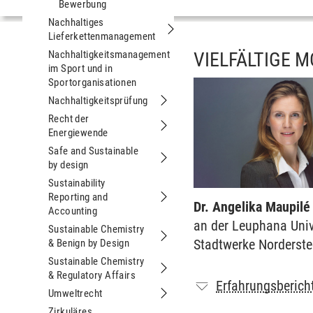
Bewerbung
Nachhaltiges
Lieferkettenmanagement
Untermenu Nachhaltiges Lieferke
Nachhaltigkeitsmanagement
VIELFÄLTIGE 
im Sport und in
Untermenu Nachhaltigkeitsmana
Sportorganisationen
Nachhaltigkeitsprüfung
Untermenu Nachhaltigkeitsprüfung
Recht der
Energiewende
Untermenu Recht der Energiewende
Safe and Sustainable
by design
Untermenu Safe and Sustainable by d
Sustainability
Reporting and
Untermenu Sustainability Reporting 
Dr. Angelika Maupilé
Accounting
an der Leuphana Univ
Sustainable Chemistry
Stadtwerke Norderste
& Benign by Design
Untermenu Sustainable Chemistry & 
Sustainable Chemistry
& Regulatory Affairs
Untermenu Sustainable Chemistry & R
Erfahrungsberich
Umweltrecht
Untermenu Umweltrecht
Zirkuläres