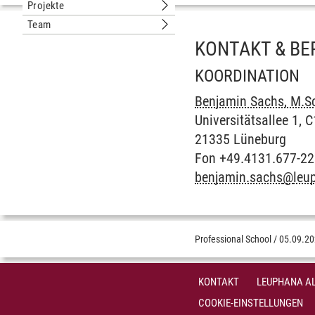
Projekte
Untermenu Projekte
Team
Untermenu Team
KONTAKT & B
KOORDINATION
Benjamin Sachs, M.S
Universitätsallee 1, 
21335 Lüneburg
Fon +49.4131.677-2
benjamin.sachs
@
leu
Professional School
/
05.09.2
KONTAKT
LEUPHANA AL
COOKIE-EINSTELLUNGEN