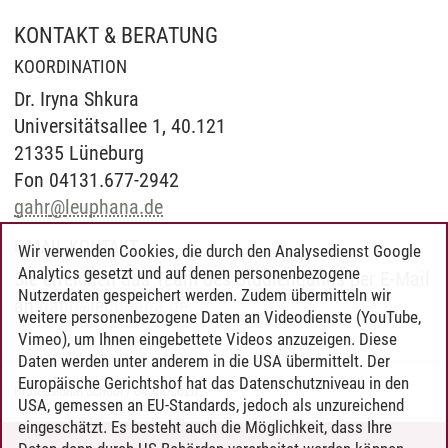
KONTAKT & BERATUNG
KOORDINATION
Dr. Iryna Shkura
Universitätsallee 1, 40.121
21335 Lüneburg
Fon 04131.677-2942
gahr
@
leuphana.de
E-MAIL-KONTAKT
Wir verwenden Cookies, die durch den Analysedienst Google
Analytics gesetzt und auf denen personenbezogene
Sie erreichen das Team des Studiengangs per E-Mail
Nutzerdaten gespeichert werden. Zudem übermitteln wir
an
gahr
@
leuphana.de
.
weitere personenbezogene Daten an Videodienste (YouTube,
Vimeo), um Ihnen eingebettete Videos anzuzeigen. Diese
Daten werden unter anderem in die USA übermittelt. Der
Europäische Gerichtshof hat das Datenschutzniveau in den
Professional School
/
04.08.2026
USA, gemessen an EU-Standards, jedoch als unzureichend
eingeschätzt. Es besteht auch die Möglichkeit, dass Ihre