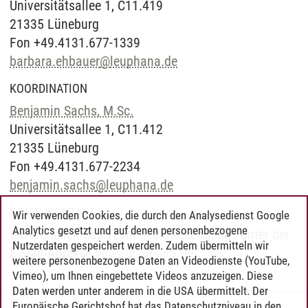
Universitätsallee 1, C11.419
21335 Lüneburg
Fon +49.4131.677-1339
barbara.ehbauer
@
leuphana.de
KOORDINATION
Benjamin Sachs, M.Sc.
Universitätsallee 1, C11.412
21335 Lüneburg
Fon +49.4131.677-2234
benjamin.sachs
@
leuphana.de
E-MAIL-KONTAKT
Wir verwenden Cookies, die durch den Analysedienst Google
Analytics gesetzt und auf denen personenbezogene
Sie erreichen das Team des Studiengangs unter der
Nutzerdaten gespeichert werden. Zudem übermitteln wir
E-Mail-Adresse
nali
@
leuphana.de
.
weitere personenbezogene Daten an Videodienste (YouTube,
Vimeo), um Ihnen eingebettete Videos anzuzeigen. Diese
Daten werden unter anderem in die USA übermittelt. Der
Europäische Gerichtshof hat das Datenschutzniveau in den