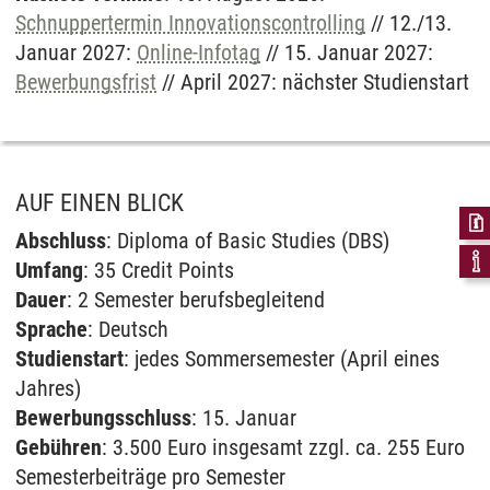
Videos. Bei Klick auf „Immer“ erfolgt die
Schnuppertermin Innovationscontrolling
// 12./13.
Weitergabe generell bei Anzeige von Youtube-
Januar 2027:
Online-Infotag
// 15. Januar 2027:
Videos auf unserer Seite. Nähere Informationen
Bewerbungsfrist
// April 2027: nächster Studienstart
hierzu entnehmen Sie bitte unserer
Datenschutzerklärung
.
AUF EINEN BLICK
Abschluss
: Diploma of Basic Studies (DBS)
Umfang
: 35 Credit Points
Dauer
: 2 Semester berufsbegleitend
Sprache
: Deutsch
Studienstart
: jedes Sommersemester (April eines
Jahres)
Bewerbungsschluss
: 15. Januar
Gebühren
: 3.500 Euro insgesamt zzgl. ca. 255 Euro
Semesterbeiträge pro Semester