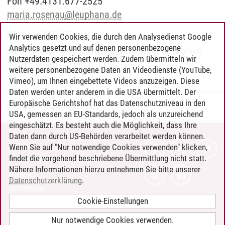
Fon +49.4131.677-2525
maria.rosenau
@
leuphana.de
E-MAIL-KONTAKT
Wir verwenden Cookies, die durch den Analysedienst Google
Analytics gesetzt und auf denen personenbezogene
Sie erreichen das Team des Zertifikats zusätzlich
Nutzerdaten gespeichert werden. Zudem übermitteln wir
unter
bwl-ps
@
leuphana.de
.
weitere personenbezogene Daten an Videodienste (YouTube,
Vimeo), um Ihnen eingebettete Videos anzuzeigen. Diese
Daten werden unter anderem in die USA übermittelt. Der
Europäische Gerichtshof hat das Datenschutzniveau in den
Professional School
/
13.07.2026
USA, gemessen an EU-Standards, jedoch als unzureichend
eingeschätzt. Es besteht auch die Möglichkeit, dass Ihre
Daten dann durch US-Behörden verarbeitet werden können.
KONTAKT
Wenn Sie auf "Nur notwendige Cookies verwenden" klicken,
findet die vorgehend beschriebene Übermittlung nicht statt.
LEUPHANA ALS ARBEITGEBER
Nähere Informationen hierzu entnehmen Sie bitte unserer
INTRANET
Datenschutzerklärung
.
IMPRESSUM
Cookie-Einstellungen
DATENSCHUTZ
BARRIEREFREIHEIT
Nur notwendige Cookies verwenden.