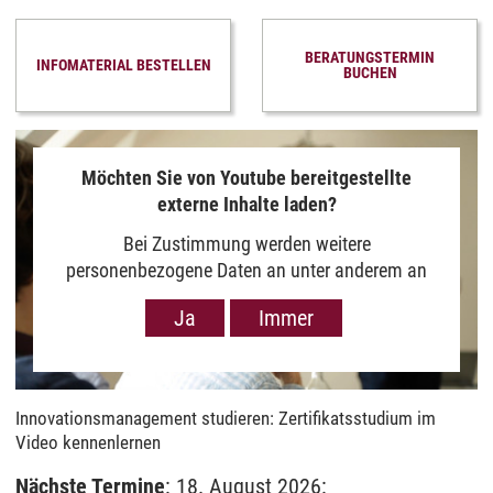
BERATUNGSTERMIN
INFOMATERIAL BESTELLEN
BUCHEN
Möchten Sie von Youtube bereitgestellte
externe Inhalte laden?
Bei Zustimmung werden weitere
personenbezogene Daten an unter anderem an
Google in den USA übermittelt, um Ihnen Youtube-
Ja
Immer
Videos anzuzeigen. Der Europäische Gerichtshof
hat das Datenschutzniveau in den USA, gemessen
an EU-Standards, jedoch als unzureichend
eingeschätzt. Es besteht auch die Möglichkeit,
Innovationsmanagement studieren: Zertifikatsstudium im
dass Ihre Daten dann durch US-Behörden
Video kennenlernen
verarbeitet werden können. Klicken Sie auf „Ja“
erfolgt die Weitergabe nur für die Anzeige dieses
Nächste Termine
: 18. August 2026: