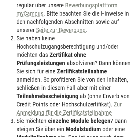
regulär über unsere
Bewerbungsplattform
myCampus
. Bitte beachten Sie die Hinweise in
den nachfolgenden Abschnitten sowie auf
unserer
Seite zur Bewerbung
.
Sie haben keine
Hochschulzugangsberechtigung und/oder
möchten das
Zertifikat ohne
Prüfungsleistungen
absolvieren? Dann können
Sie sich für eine
Zertifikatsteilnahme
anmelden. So profitieren Sie von den Inhalten,
schließen in diesem Fall aber mit einer
Teilnahmebescheinigung
ab (ohne Erwerb von
Credit Points oder Hochschulzertifikat).
Zur
Anmeldung für die Zertifikatsteilnahme
Sie möchten
einzelne Module belegen
? Dann
steigen Sie über ein
Modulstudium
oder eine