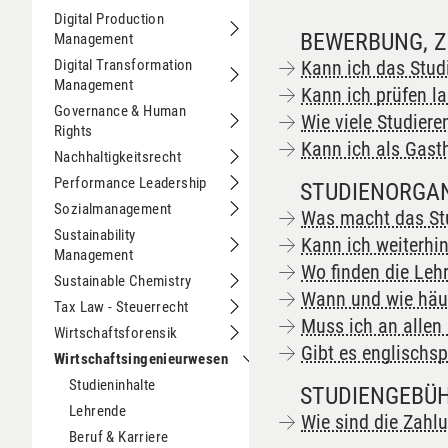
Untermenu Data Science
Digital Production
BEWERBUNG, 
Management
Untermenu Digital Production Mana
Digital Transformation
Kann ich das Stud
Management
Untermenu Digital Transformation 
Kann ich prüfen l
Governance & Human
Wie viele Studie
Rights
Untermenu Governance & Human Rig
Kann ich als Gast
Nachhaltigkeitsrecht
Untermenu Nachhaltigkeitsrecht
Performance Leadership
STUDIENORGAN
Untermenu Performance Leadership
Sozialmanagement
Was macht das Stu
Untermenu Sozialmanagement
Sustainability
Kann ich weiterhin
Management
Untermenu Sustainability Managemen
Wo finden die Leh
Sustainable Chemistry
Untermenu Sustainable Chemistry
Wann und wie häuf
Tax Law - Steuerrecht
Untermenu Tax Law - Steuerrecht
Muss ich an allen
Wirtschaftsforensik
Untermenu Wirtschaftsforensik
Gibt es englischs
Wirtschaftsingenieurwesen
Untermenu Wirtschaftsingenieur
Studieninhalte
STUDIENGEBÜ
Lehrende
Wie sind die Zahlu
Beruf & Karriere