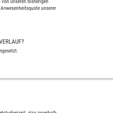
h von unseren bisherigen
e Anwesenheitsquote unserer
NVERLAUF?
mgesetzt.
lstudienzeit, also innerhalb