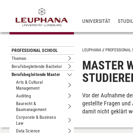
UNIVERSITÄT
STUDI
LEUPHANA
PROFESSIONAL
PROFESSIONAL SCHOOL
Themen
MASTER 
Untermenu Themen
Berufsbegleitende Bachelor
Untermenu Berufsbegleitende Bachel
STUDIERE
Berufsbegleitende Master
Untermenu Berufsbegleitende Maste
Arts & Cultural
Management
Untermenu Arts & Cultural Managem
Vor der Aufnahme des
Auditing
Untermenu Auditing
gestellte Fragen und 
Baurecht &
Baumanagement
Untermenu Baurecht & Baumanagem
damit nicht geklärt w
Corporate & Business
Law
Untermenu Corporate & Business La
Data Science