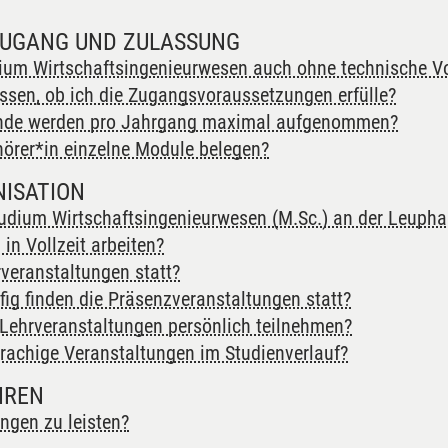
ZUGANG UND ZULASSUNG
gement
ium Wirtschaftsingenieurwesen auch ohne technische V
Management
assen, ob ich die Zugangsvoraussetzungen erfülle?
rende werden pro Jahrgang maximal aufgenommen?
hts
hörer*in einzelne Module belegen?
ISATION
dium Wirtschaftsingenieurwesen (M.Sc.) an der Leuph
 in Vollzeit arbeiten?
t
rveranstaltungen statt?
ig finden die Präsenzveranstaltungen statt?
 Lehrveranstaltungen persönlich teilnehmen?
prachige Veranstaltungen im Studienverlauf?
wesen
HREN
ngen zu leisten?