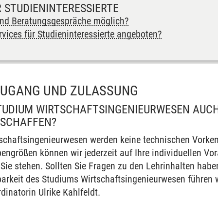
 STUDIENINTERESSIERTE
ind Beratungsgespräche möglich?
vices für Studieninteressierte angeboten?
ZUGANG UND ZULASSUNG
STUDIUM WIRTSCHAFTSINGENIEURWESEN AUC
 SCHAFFEN?
schaftsingenieurwesen werden keine technischen Vorken
pengrößen können wir jederzeit auf Ihre individuellen Vo
 Sie stehen. Sollten Sie Fragen zu den Lehrinhalten habe
en
rkeit des Studiums Wirtschaftsingenieurwesen führen wo
inatorin Ulrike Kahlfeldt.
en