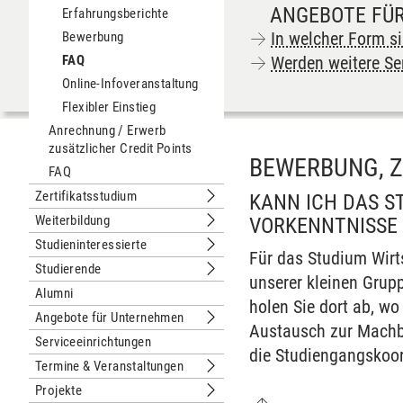
ANGEBOTE FÜR
Erfahrungsberichte
In welcher Form s
Bewerbung
FAQ
Werden weitere Ser
Online-Infoveranstaltung
Flexibler Einstieg
Anrechnung / Erwerb
zusätzlicher Credit Points
BEWERBUNG, 
FAQ
Zertifikatsstudium
KANN ICH DAS 
Untermenu Zertifikatsstudium
Weiterbildung
VORKENNTNISSE
Untermenu Weiterbildung
Studieninteressierte
Untermenu Studieninteressierte
Für das Studium Wirt
Studierende
Untermenu Studierende
unserer kleinen Grup
Alumni
holen Sie dort ab, wo
Angebote für Unternehmen
Untermenu Angebote für Unternehm
Austausch zur Machba
Serviceeinrichtungen
die Studiengangskoord
Termine & Veranstaltungen
Untermenu Termine & Veranstaltung
Projekte
Untermenu Projekte