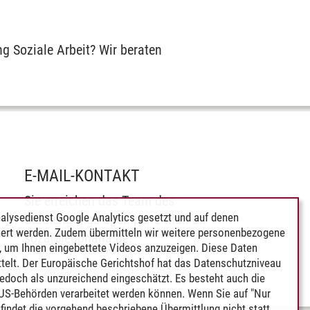
ng Soziale Arbeit? Wir beraten
E-MAIL-KONTAKT
Sie erreichen das Team des
alysedienst Google Analytics gesetzt und auf denen
Studiengangs auch per E-Mail an
ert werden. Zudem übermitteln wir weitere personenbezogene
soza
@
leuphana.de
.
 um Ihnen eingebettete Videos anzuzeigen. Diese Daten
telt. Der Europäische Gerichtshof hat das Datenschutzniveau
edoch als unzureichend eingeschätzt. Es besteht auch die
 US-Behörden verarbeitet werden können. Wenn Sie auf "Nur
indet die vorgehend beschriebene Übermittlung nicht statt.