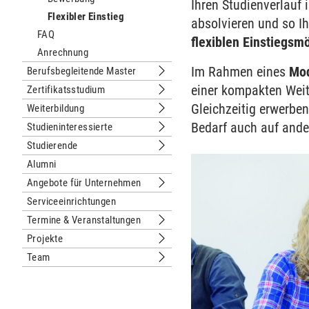
Ihren Studienverlauf 
Flexibler Einstieg
absolvieren und so Ih
FAQ
flexiblen Einstiegsmö
Anrechnung
Im Rahmen eines
Mo
Berufsbegleitende Master
Untermenu Berufsbegleitende Maste
einer kompakten Weite
Zertifikatsstudium
Untermenu Zertifikatsstudium
Gleichzeitig erwerben
Weiterbildung
Untermenu Weiterbildung
Bedarf auch auf and
Studieninteressierte
Untermenu Studieninteressierte
Studierende
Untermenu Studierende
Alumni
Angebote für Unternehmen
Untermenu Angebote für Unternehm
Serviceeinrichtungen
Termine & Veranstaltungen
Untermenu Termine & Veranstaltung
Projekte
Untermenu Projekte
Team
Untermenu Team