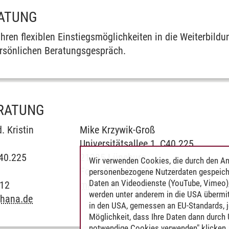
RATUNG
hren flexiblen Einstiegsmöglichkeiten in die Weiterbildu
ersönlichen Beratungsgespräch.
ERATUNG
. Kristin
Mike Krzywik-Groß
Universitätsallee 1, C40.225
C40.225
21335 Lüneburg
Wir verwenden Cookies, die durch den An
Fon +49.4131.677-1768
personenbezogene Nutzerdaten gespeich
Daten an Videodienste (YouTube, Vimeo),
612
mike.krzywik-gross
@
leuphana.de
werden unter anderem in die USA übermit
phana.de
in den USA, gemessen an EU-Standards, j
Möglichkeit, dass Ihre Daten dann durch
notwendige Cookies verwenden" klicken, f