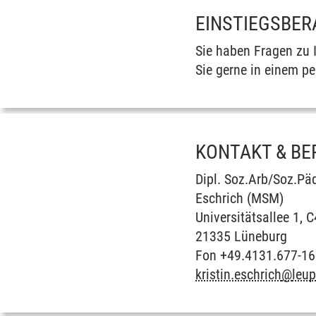
EINSTIEGSBE
Sie haben Fragen zu I
Sie gerne in einem p
KONTAKT & B
Dipl. Soz.Arb/Soz.Päd
Eschrich (MSM)
Universitätsallee 1, 
21335 Lüneburg
Fon +49.4131.677-1
kristin.eschrich
@
leu