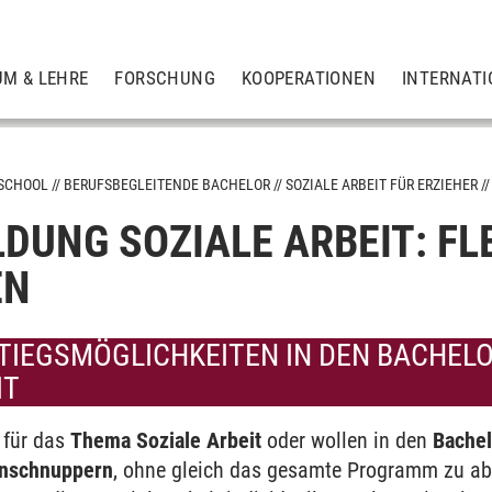
UM & LEHRE
FORSCHUNG
KOOPERATIONEN
INTERNATI
 SCHOOL
BERUFSBEGLEITENDE BACHELOR
SOZIALE ARBEIT FÜR ERZIEHER
LDUNG SOZIALE ARBEIT: FL
or
EN
r
STIEGSMÖGLICHKEITEN IN DEN BACHEL
IT
h für das
Thema Soziale Arbeit
oder wollen in den
Bachel
inschnuppern
, ohne gleich das gesamte Programm zu abs