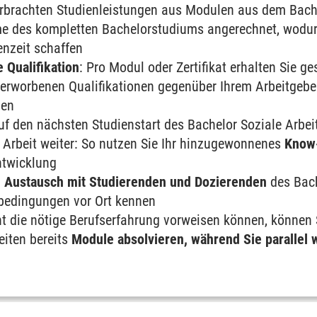
erbrachten Studienleistungen aus Modulen aus dem Bach
e des kompletten Bachelorstudiums angerechnet, wodurc
enzeit schaffen
 Qualifikation
: Pro Modul oder Zertifikat erhalten Sie 
e erworbenen Qualifikationen gegenüber Ihrem Arbeitgeb
nen
uf den nächsten Studienstart des Bachelor Soziale Arbeit
 Arbeit weiter: So nutzen Sie Ihr hinzugewonnenes
Know-
ntwicklung
m
Austausch mit Studierenden und Dozierenden
des Bach
nbedingungen vor Ort kennen
ht die nötige Berufserfahrung vorweisen können, können 
eiten bereits
Module absolvieren, während Sie parallel 