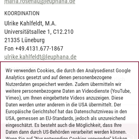
maria.rosenau
@
leuphana.de
KOORDINATION
Ulrike Kahlfeldt, M.A.
Universitätsallee 1, C12.210
21335 Lüneburg
Fon +49.4131.677-1867
ulrike.kahlfeldt
@
leuphana.de
E-MAIL-KONTAKT
Wir verwenden Cookies, die durch den Analysedienst Google
Analytics gesetzt und auf denen personenbezogene
Sie erreichen das Team des Zertifikats zusätzlich
Nutzerdaten gespeichert werden. Zudem übermitteln wir
unter
bwl-ps
@
leuphana.de
.
weitere personenbezogene Daten an Videodienste (YouTube,
Vimeo), um Ihnen eingebettete Videos anzuzeigen. Diese
Daten werden unter anderem in die USA übermittelt. Der
Europäische Gerichtshof hat das Datenschutzniveau in den
Professional School
/
02.07.2026
USA, gemessen an EU-Standards, jedoch als unzureichend
eingeschätzt. Es besteht auch die Möglichkeit, dass Ihre
Daten dann durch US-Behörden verarbeitet werden können.
KONTAKT
Wenn Sie auf "Nur notwendige Cookies verwenden" klicken,