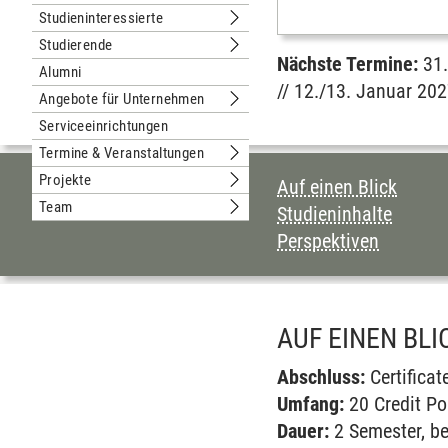
Untermenu Weiterbildung
Studieninteressierte
Untermenu Studieninteressierte
Studierende
Untermenu Studierende
Nächste Termine:
31
Alumni
// 12./13. Januar 20
Angebote für Unternehmen
Untermenu Angebote für Unternehm
Serviceeinrichtungen
Termine & Veranstaltungen
Untermenu Termine & Veranstaltung
Projekte
INHALTSVERZEI
Auf einen Blick
Untermenu Projekte
Team
Studieninhalte
Untermenu Team
Perspektiven
AUF EINEN BLI
Abschluss:
Certificat
Umfang:
20 Credit Po
Dauer:
2 Semester, be