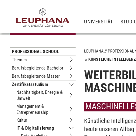
UNIVERSITÄT
STUDI
LEUPHANA
PROFESSIONAL
PROFESSIONAL SCHOOL
KÜNSTLICHE INTELLIGENZ
Themen
Untermenu Themen
Berufsbegleitende Bachelor
WEITERBI
Untermenu Berufsbegleitende Bachel
Berufsbegleitende Master
Untermenu Berufsbegleitende Maste
MASCHINE
Zertifikatsstudium
Untermenu Zertifikatsstudium
Nachhaltigkeit, Energie &
Umwelt
Untermenu Nachhaltigkeit, Energie &
MASCHINELLES
Management &
Entrepreneurship
Untermenu Management & Entrepren
Künstliche Intellige
Kultur
Untermenu Kultur
IT & Digitalisierung
heute unseren Alltag 
Untermenu IT & Digitalisierung