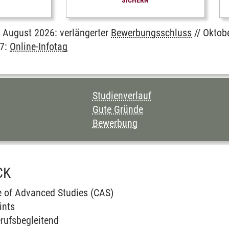
. August 2026: verlängerter
Bewerbungsschluss
// Oktob
27:
Online-Infotag
en
en
CHNIS DIESER SEITE
Studienverlauf
Gute Gründe
Bewerbung
CK
e of Advanced Studies (CAS)
ints
rufsbegleitend