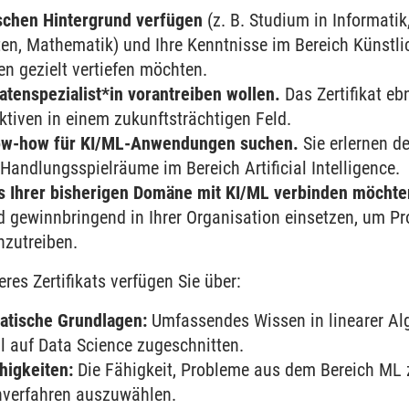
schen Hintergrund verfügen
(z. B. Studium in Informatik
en, Mathematik) und Ihre Kenntnisse im Bereich Künstlic
n gezielt vertiefen möchten.
Datenspezialist*in vorantreiben wollen.
Das Zertifikat e
ktiven in einem zukunftsträchtigen Feld.
ow-how für KI/ML-Anwendungen suchen.
Sie erlernen 
 Handlungsspielräume im Bereich Artificial Intelligence.
s Ihrer bisherigen Domäne mit KI/ML verbinden möchte
d gewinnbringend in Ihrer Organisation einsetzen, um P
nzutreiben.
res Zertifikats verfügen Sie über:
atische Grundlagen:
Umfassendes Wissen in linearer Alge
ll auf Data Science zugeschnitten.
higkeiten:
Die Fähigkeit, Probleme aus dem Bereich ML z
nverfahren auszuwählen.