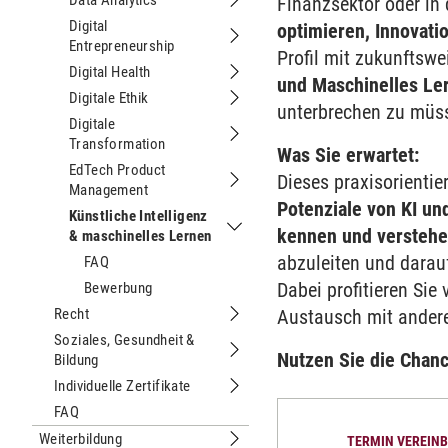
Data Analytics
Finanzsektor oder in 
Untermenu Data Analytics
Digital
optimieren, Innovati
Entrepreneurship
Untermenu Digital Entrepreneurship
Profil mit zukunftsw
Digital Health
Untermenu Digital Health
und Maschinelles Le
Digitale Ethik
Untermenu Digitale Ethik
unterbrechen zu müs
Digitale
Transformation
Untermenu Digitale Transformation
Was Sie erwartet:
EdTech Product
Dieses praxisorientie
Management
Untermenu EdTech Product Manage
Potenziale von KI u
Künstliche Intelligenz
kennen und versteh
& maschinelles Lernen
Untermenu Künstliche Intelligenz & 
abzuleiten und darau
FAQ
Dabei profitieren Si
Bewerbung
Recht
Austausch mit andere
Untermenu Recht
Soziales, Gesundheit &
Nutzen Sie die Chanc
Bildung
Untermenu Soziales, Gesundheit & Bi
Individuelle Zertifikate
Untermenu Individuelle Zertifikate
FAQ
Weiterbildung
TERMIN VEREIN