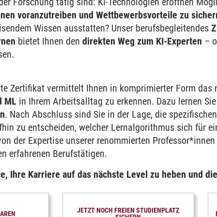
der Forschung tätig sind: KI-Technologien eröffnen Mögl
onen voranzutreiben und Wettbewerbsvorteile zu sicher
eisendem Wissen ausstatten? Unser berufsbegleitendes
Z
rnen
bietet Ihnen den
direkten Weg zum KI-Experten
– o
sen.
rte Zertifikat vermittelt Ihnen in komprimierter Form d
ment
nd ML
in Ihrem Arbeitsalltag zu erkennen. Dazu lernen Sie
en
. Nach Abschluss sind Sie in der Lage, die spezifische
maschinelles Lernen
fhin zu entscheiden, welcher Lernalgorithmus sich für e
e von der Expertise unserer renommierten Professor*inn
n erfahrenen Berufstätigen.
e, Ihre Karriere auf das nächste Level zu heben und die
ldung
JETZT NOCH FREIEN STUDIENPLATZ
BAREN
SICHERN