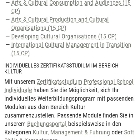
Arts & Cultural Consumption and Audiences (15
CP)
Arts & Cultural Production and Cultural
Organisations (15 CP)
Developing Cultural Organisations (15 CP)
International Cultural Management in Transition
(15 CP)
INDIVIDUELLES ZERTIFIKATSSTUDIUM IM BEREICH
KULTUR
Mit unserem
Zertifikatsstudium Professional School
Individuale
haben Sie die Möglichkeit, sich Ihr
individuelles Weiterbildungsprogram mit passenden
Modulen aus dem Bereich Kultur
zusammenzustellen. Passende Module finden Sie in
unserem
Buchungsportal
beispielsweise in den
Kategorien
Kultur
,
Management & Führung
oder
Soft