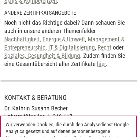
Skills & Kompetenzen
.
ANDERE ZERTIFIKATSANGEBOTE
Noch nicht das Richtige dabei? Dann schauen Sie
auch in unsere anderen Themenfelder
Nachhaltigkeit, Energie & Umwelt
,
Management &
Entrepreneurship
,
IT & Digitalisierung
,
Recht
oder
Soziales, Gesundheit & Bildung
. Zudem finden Sie
eine Gesamtübersicht aller Zertifikate
hier
.
KONTAKT & BERATUNG
Dr. Kathrin Susann Becher
Universitätsallee 1, C40.117
21335 Lüneburg
Wir verwenden Cookies, die durch den Analysedienst Google
Analytics gesetzt und auf denen personenbezogene
Fon +49.4131.677-1193