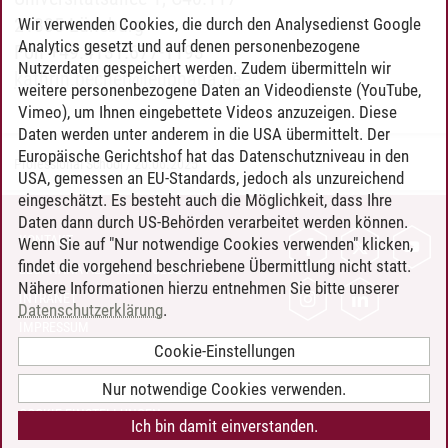
21335 Lüneburg
Wir verwenden Cookies, die durch den Analysedienst Google
Analytics gesetzt und auf denen personenbezogene
Fon +49.4131.677-1193
Nutzerdaten gespeichert werden. Zudem übermitteln wir
kathrin.becher
@
leuphana.de
weitere personenbezogene Daten an Videodienste (YouTube,
Vimeo), um Ihnen eingebettete Videos anzuzeigen. Diese
Daten werden unter anderem in die USA übermittelt. Der
Europäische Gerichtshof hat das Datenschutzniveau in den
Professional School
/
20.06.2025
USA, gemessen an EU-Standards, jedoch als unzureichend
eingeschätzt. Es besteht auch die Möglichkeit, dass Ihre
Daten dann durch US-Behörden verarbeitet werden können.
KONTAKT
Wenn Sie auf "Nur notwendige Cookies verwenden" klicken,
findet die vorgehend beschriebene Übermittlung nicht statt.
LEUPHANA ALS ARBEITGEBER
Nähere Informationen hierzu entnehmen Sie bitte unserer
INTRANET
Datenschutzerklärung
.
IMPRESSUM
Cookie-Einstellungen
DATENSCHUTZ
BARRIEREFREIHEIT
Nur notwendige Cookies verwenden.
COOKIE-EINSTELLUNGEN
Ich bin damit einverstanden.