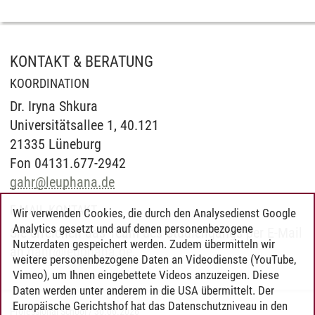
KONTAKT & BERATUNG
KOORDINATION
Dr. Iryna Shkura
Universitätsallee 1, 40.121
21335 Lüneburg
Fon 04131.677-2942
gahr
@
leuphana.de
E-MAIL-KONTAKT
Wir verwenden Cookies, die durch den Analysedienst Google
Analytics gesetzt und auf denen personenbezogene
Sie erreichen das Team des Studiengangs per E-Mail
Nutzerdaten gespeichert werden. Zudem übermitteln wir
an
gahr
@
leuphana.de
.
weitere personenbezogene Daten an Videodienste (YouTube,
Vimeo), um Ihnen eingebettete Videos anzuzeigen. Diese
Daten werden unter anderem in die USA übermittelt. Der
Europäische Gerichtshof hat das Datenschutzniveau in den
Professional School
/
30.06.2026