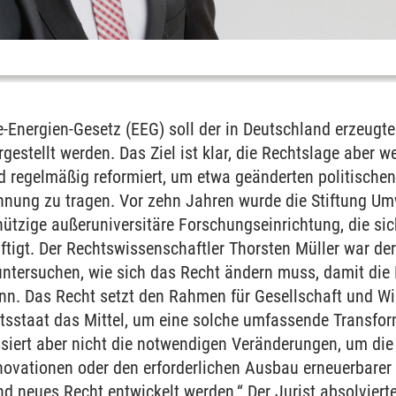
-Energien-Gesetz (EEG) soll der in Deutschland erzeugt
gestellt werden. Das Ziel ist klar, die Rechtslage aber 
d regelmäßig reformiert, um etwa geänderten politischen
ung zu tragen. Vor zehn Jahren wurde die Stiftung Umw
nützige außeruniversitäre Forschungseinrichtung, die s
igt. Der Rechtswissenschaftler Thorsten Müller war der 
untersuchen, wie sich das Recht ändern muss, damit die
n. Das Recht setzt den Rahmen für Gesellschaft und Wir
sstaat das Mittel, um eine solche umfassende Transfor
ssiert aber nicht die notwendigen Veränderungen, um d
nnovationen oder den erforderlichen Ausbau erneuerbarer
d neues Recht entwickelt werden.“ Der Jurist absolvierte