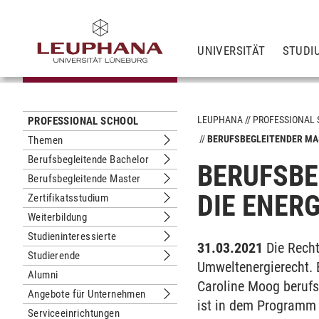
UNIVERSITÄT
STUDI
LEUPHANA
PROFESSIONAL
PROFESSIONAL SCHOOL
BERUFSBEGLEITENDER MAS
Themen
Untermenu Themen
Berufsbegleitende Bachelor
BERUFSBE
Untermenu Berufsbegleitende Bachel
Berufsbegleitende Master
Untermenu Berufsbegleitende Maste
DIE ENER
Zertifikatsstudium
Untermenu Zertifikatsstudium
Weiterbildung
Untermenu Weiterbildung
Studieninteressierte
Untermenu Studieninteressierte
31.03.2021
Die Recht
Studierende
Untermenu Studierende
Umweltenergierecht. E
Alumni
Caroline Moog berufs
Angebote für Unternehmen
Untermenu Angebote für Unternehm
ist in dem Programm L
Serviceeinrichtungen