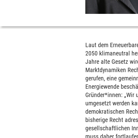
Laut dem Erneuerbare
2050 klimaneutral her
Jahre alte Gesetz wir
Marktdynamiken Rechn
gerufen, eine gemein
Energiewende beschäft
Gründer*innen: „Wir 
umgesetzt werden kan
demokratischen Recht
bisherige Recht adre
gesellschaftlichen I
muss daher fortlaufen