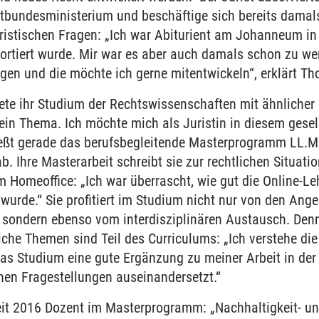
bundesministerium und beschäftige sich bereits dam
uristischen Fragen: „Ich war Abiturient am Johanneum in
ortiert wurde. Mir war es aber auch damals schon zu wen
en und die möchte ich gerne mitentwickeln“, erklärt Tho
te ihr Studium der Rechtswissenschaften mit ähnlicher 
ein Thema. Ich möchte mich als Juristin in diesem gesel
ließt gerade das berufsbegleitende Masterprogramm LL.M
b. Ihre Masterarbeit schreibt sie zur rechtlichen Situat
m Homeoffice: „Ich war überrascht, wie gut die Online-Le
urde.“ Sie profitiert im Studium nicht nur von den An
, sondern ebenso vom interdisziplinären Austausch. Den
che Themen sind Teil des Curriculums: „Ich verstehe 
das Studium eine gute Ergänzung zu meiner Arbeit in der S
chen Fragestellungen auseinandersetzt.“
seit 2016 Dozent im Masterprogramm: „Nachhaltigkeit- un