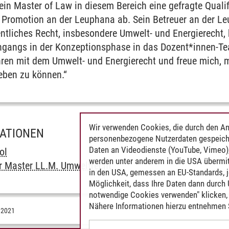
n Master of Law in diesem Bereich eine gefragte Qualifik
e Promotion an der Leuphana ab. Sein Betreuer an der 
entliches Recht, insbesondere Umwelt- und Energierecht, 
ngangs in der Konzeptionsphase in das Dozent*innen-Tea
hren mit dem Umwelt- und Energierecht und freue mich, m
eben zu können.“
Wir verwenden Cookies, die durch den An
MATIONEN
personenbezogene Nutzerdaten gespeich
Daten an Videodienste (YouTube, Vimeo),
ol
werden unter anderem in die USA übermit
r Master LL.M. Umweltrecht
in den USA, gemessen an EU-Standards, j
Möglichkeit, dass Ihre Daten dann durch
notwendige Cookies verwenden" klicken, f
Nähere Informationen hierzu entnehmen S
.2021