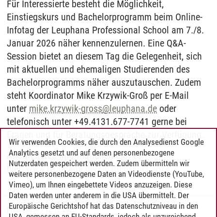
Für Interessierte besteht die Möglichkeit,
Einstiegskurs und Bachelorprogramm beim Online-
Infotag der Leuphana Professional School am 7./8.
Januar 2026 näher kennenzulernen. Eine Q&A-
Session bietet an diesem Tag die Gelegenheit, sich
mit aktuellen und ehemaligen Studierenden des
Bachelorprogramms näher auszutauschen. Zudem
steht Koordinator Mike Krzywik-Groß per E-Mail
unter
mike.krzywik-gross
@
leuphana.de
oder
telefonisch unter +49.4131.677-7741 gerne bei
Fragen und für Beratungsgespräche zur Verfügung.
Wir verwenden Cookies, die durch den Analysedienst Google
Analytics gesetzt und auf denen personenbezogene
Alle weiteren Informationen gibt es
Nutzerdaten gespeichert werden. Zudem übermitteln wir
hier:
www.leuphana.de/einstiegskurs-soza
weitere personenbezogene Daten an Videodienste (YouTube,
Vimeo), um Ihnen eingebettete Videos anzuzeigen. Diese
Daten werden unter anderem in die USA übermittelt. Der
Europäische Gerichtshof hat das Datenschutzniveau in den
Pressestelle
/
12.12.2025
USA, gemessen an EU-Standards, jedoch als unzureichend