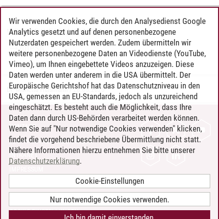
Wir verwenden Cookies, die durch den Analysedienst Google
Analytics gesetzt und auf denen personenbezogene
WEITERE INFORMATIONEN
Nutzerdaten gespeichert werden. Zudem übermitteln wir
InteSA
weitere personenbezogene Daten an Videodienste (YouTube,
Vimeo), um Ihnen eingebettete Videos anzuzeigen. Diese
Daten werden unter anderem in die USA übermittelt. Der
Europäische Gerichtshof hat das Datenschutzniveau in den
Dr. Marietta Hülsmann
/
28.05.2025
USA, gemessen an EU-Standards, jedoch als unzureichend
eingeschätzt. Es besteht auch die Möglichkeit, dass Ihre
Daten dann durch US-Behörden verarbeitet werden können.
KONTAKT
Wenn Sie auf "Nur notwendige Cookies verwenden" klicken,
findet die vorgehend beschriebene Übermittlung nicht statt.
LEUPHANA ALS ARBEITGEBER
Nähere Informationen hierzu entnehmen Sie bitte unserer
INTRANET
Datenschutzerklärung
.
IMPRESSUM
Cookie-Einstellungen
DATENSCHUTZ
BARRIEREFREIHEIT
Nur notwendige Cookies verwenden.
COOKIE-EINSTELLUNGEN
Ich bin damit einverstanden.