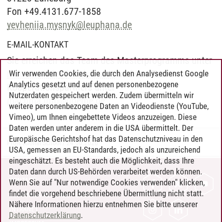
Fon +49.4131.677-1858
yevheniia.mysnyk
@
leuphana.de
E-MAIL-KONTAKT
Sie erreichen das Team des Masterprogramms unter
macuma.info
@
leuphana.de
und das Team unseres
Wir verwenden Cookies, die durch den Analysedienst Google
Analytics gesetzt und auf denen personenbezogene
Kooperationspartners unter
Nutzerdaten gespeichert werden. Zudem übermitteln wir
macuma.info
@
goethe.de
.
weitere personenbezogene Daten an Videodienste (YouTube,
Vimeo), um Ihnen eingebettete Videos anzuzeigen. Diese
Daten werden unter anderem in die USA übermittelt. Der
Europäische Gerichtshof hat das Datenschutzniveau in den
Professional School
/
24.06.2026
USA, gemessen an EU-Standards, jedoch als unzureichend
eingeschätzt. Es besteht auch die Möglichkeit, dass Ihre
Daten dann durch US-Behörden verarbeitet werden können.
KONTAKT
Wenn Sie auf "Nur notwendige Cookies verwenden" klicken,
findet die vorgehend beschriebene Übermittlung nicht statt.
LEUPHANA ALS ARBEITGEBER
Nähere Informationen hierzu entnehmen Sie bitte unserer
INTRANET
Datenschutzerklärung
.