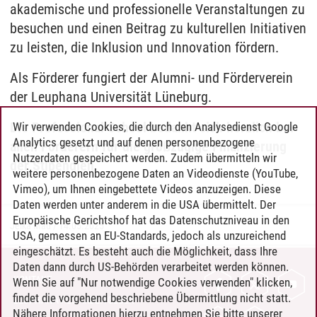
akademische und professionelle Veranstaltungen zu
besuchen und einen Beitrag zu kulturellen Initiativen
zu leisten, die Inklusion und Innovation fördern.
Als Förderer fungiert der Alumni- und Förderverein
der Leuphana Universität Lüneburg.
Die Professional School bedankt sich herzlich bei
Wir verwenden Cookies, die durch den Analysedienst Google
Analytics gesetzt und auf denen personenbezogene
allen Förderern für die großzügige Finanzierung
Nutzerdaten gespeichert werden. Zudem übermitteln wir
der Stipendien.
weitere personenbezogene Daten an Videodienste (YouTube,
Vimeo), um Ihnen eingebettete Videos anzuzeigen. Diese
Daten werden unter anderem in die USA übermittelt. Der
Europäische Gerichtshof hat das Datenschutzniveau in den
Jelka Mau
/
14.05.2025
USA, gemessen an EU-Standards, jedoch als unzureichend
eingeschätzt. Es besteht auch die Möglichkeit, dass Ihre
Daten dann durch US-Behörden verarbeitet werden können.
KONTAKT
Wenn Sie auf "Nur notwendige Cookies verwenden" klicken,
findet die vorgehend beschriebene Übermittlung nicht statt.
LEUPHANA ALS ARBEITGEBER
Nähere Informationen hierzu entnehmen Sie bitte unserer