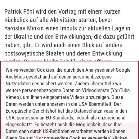
Patrick Föhl wird den Vortrag mit einem kurzen
Rückblick auf alle Aktivitäten starten, bevor
Yaroslav Minkin einen Impuls zur aktuellen Lage in
der Ukraine und den Entwicklungen, die dazu geführt
haben, gibt. Er wird auch einen Blick auf andere
postsowjetische Staaten und deren Entwicklung
werfen. Danach bleibt Zeit für einen offenen
Austausch. Konkrete Fragen an Yaroslav Minkin
Wir verwenden Cookies, die durch den Analysedienst Google
Analytics gesetzt und auf denen personenbezogene
können gerne im Voraus
online eingesandt
werden.
Nutzerdaten gespeichert werden. Zudem übermitteln wir
weitere personenbezogene Daten an Videodienste (YouTube,
Vimeo), um Ihnen eingebettete Videos anzuzeigen. Diese
Daten werden unter anderem in die USA übermittelt. Der
Europäische Gerichtshof hat das Datenschutzniveau in den
Jelka Mau
/
10.06.2025
USA, gemessen an EU-Standards, jedoch als unzureichend
eingeschätzt. Es besteht auch die Möglichkeit, dass Ihre
Daten dann durch US-Behörden verarbeitet werden können.
KONTAKT
Wenn Sie auf "Nur notwendige Cookies verwenden" klicken,