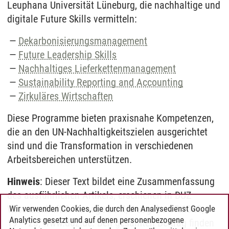
Leuphana Universität Lüneburg, die nachhaltige und
digitale Future Skills vermitteln:
Dekarbonisierungsmanagement
Future Leadership Skills
Nachhaltiges Lieferkettenmanagement
Sustainability Reporting and Accounting
Zirkuläres Wirtschaften
Diese Programme bieten praxisnahe Kompetenzen,
die an den UN-Nachhaltigkeitszielen ausgerichtet
sind und die Transformation in verschiedenen
Arbeitsbereichen unterstützen.
Hinweis
: Dieser Text bildet eine Zusammenfassung
des ausführlichen Artikels, erschienen in DUZ
Wissenschaft & Management, Ausgabe 07.2023, S.
Wir verwenden Cookies, die durch den Analysedienst Google
Analytics gesetzt und auf denen personenbezogene
19 – 23, www.duz.de. Den gesamten Beitrag finden